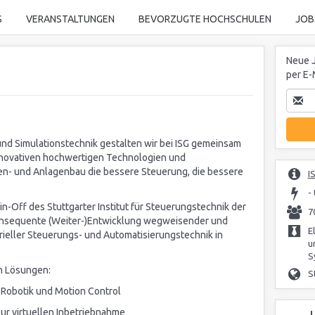
S
VERANSTALTUNGEN
BEVORZUGTE HOCHSCHULEN
JOB
Neue J
per E-
und Simulationstechnik gestalten wir bei ISG gemeinsam
innovativen hochwertigen Technologien und
nen- und Anlagenbau die bessere Steuerung, die bessere
I
-
-Off des Stuttgarter Institut für Steuerungstechnik der
7
onsequente (Weiter-)Entwicklung wegweisender und
E
rieller Steuerungs- und Automatisierungstechnik in
u
S
en Lösungen:
S
 Robotik und Motion Control
zur virtuellen Inbetriebnahme