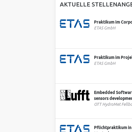
AKTUELLE STELLENANG
Praktikum im Corpo
ETAS GmbH
Praktikum im Proj
ETAS GmbH
Embedded Software
sensors developmen
OTT HydroMet Fell
Pflichtpraktikum i