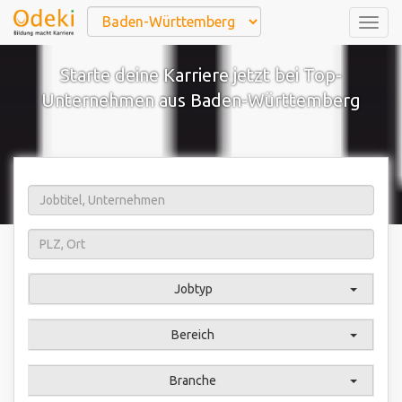
Togg
navig
Starte deine Karriere jetzt bei Top-
Unternehmen aus Baden-Württemberg
Jobtyp
Bereich
Branche