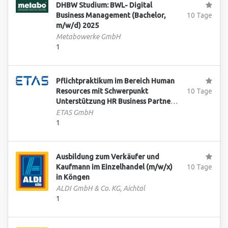
DHBW Studium: BWL- Digital
Business Management (Bachelor,
10 Tage
m/w/d) 2025
Metabowerke GmbH
1
Pflichtpraktikum im Bereich Human
Resources mit Schwerpunkt
10 Tage
Unterstützung HR Business Partner
Team
ETAS GmbH
1
Ausbildung zum Verkäufer und
Kaufmann im Einzelhandel (m/w/x)
10 Tage
in Köngen
ALDI GmbH & Co. KG, Aichtal
1