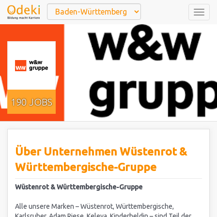
Togg
navig
190 JOBS
Über Unternehmen Wüstenrot &
Württembergische-Gruppe
Wüstenrot & Württembergische-Gruppe
Alle unsere Marken – Wüstenrot, Württembergische,
Karlsruher, Adam Riese, Keleya, Kinderheldin – sind Teil der