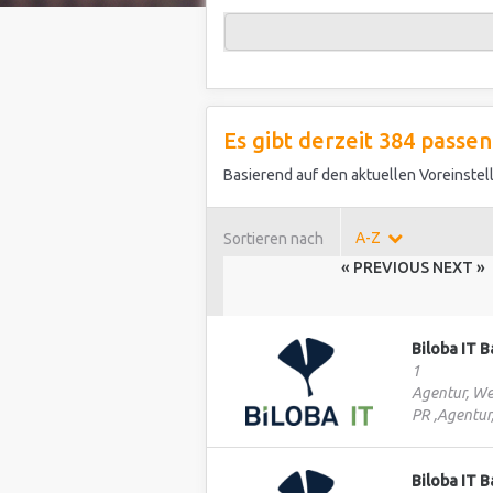
Es gibt derzeit 384 pass
Basierend auf den aktuellen Voreinste
A-Z
Sortieren nach
« PREVIOUS
NEXT »
Biloba IT 
1
Agentur, We
PR ,Agentur
Biloba IT 