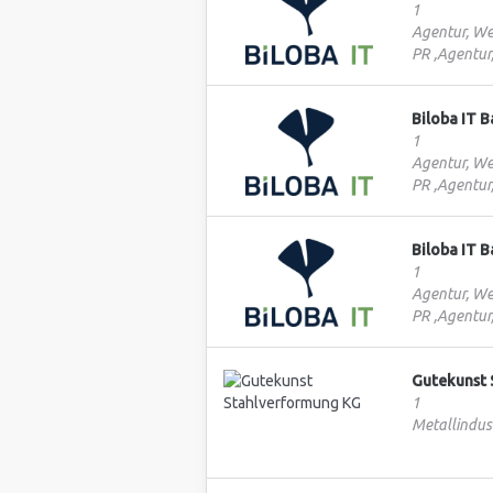
1
Agentur, We
PR ,Agentur
Biloba IT 
1
Agentur, We
PR ,Agentur
Biloba IT 
1
Agentur, We
PR ,Agentur
Gutekunst 
1
Metallindust