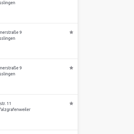
sslingen
nnerstraße 9
sslingen
nnerstraße 9
sslingen
tr. 11
falzgrafenweiler