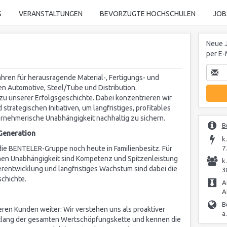
S
VERANSTALTUNGEN
BEVORZUGTE HOCHSCHULEN
JOB
Neue J
per E-
hren für herausragende Material-, Fertigungs- und
 Automotive, Steel/Tube und Distribution.
t zu unserer Erfolgsgeschichte. Dabei konzentrieren wir
trategischen Initiativen, um langfristiges, profitables
rnehmerische Unabhängigkeit nachhaltig zu sichern.
B
 Generation
k
die BENTELER-Gruppe noch heute in Familienbesitz. Für
7
hen Unabhängigkeit sind Kompetenz und Spitzenleistung
k
erentwicklung und langfristiges Wachstum sind dabei die
3
schichte.
A
A
B
ren Kunden weiter: Wir verstehen uns als proaktiver
a
tlang der gesamten Wertschöpfungskette und kennen die