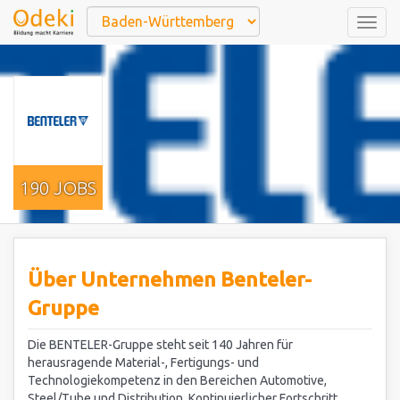
Togg
navig
190 JOBS
Über Unternehmen Benteler-
Gruppe
Die BENTELER-Gruppe steht seit 140 Jahren für
herausragende Material-, Fertigungs- und
Technologiekompetenz in den Bereichen Automotive,
Steel/Tube und Distribution. Kontinuierlicher Fortschritt