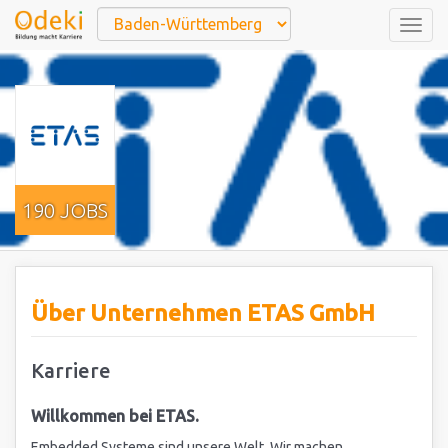
Togg
navig
190 JOBS
Über Unternehmen ETAS GmbH
Karriere
Willkommen bei ETAS.
Embedded Systeme sind unsere Welt. Wir machen